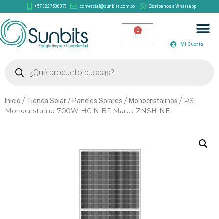
+57 3227538378
comercial@sunbits.com.co
Escríbenos a Whatsapp
Mi Cuenta
/
/
/
/ PS
Inicio
Tienda Solar
Paneles Solares
Monocristalinos
Monocristalino 700W HC N BF Marca ZNSHINE