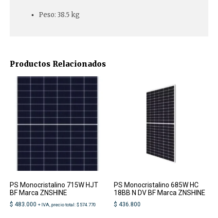
Peso: 38.5 kg
Productos Relacionados
PS Monocristalino 715W HJT
PS Monocristalino 685W HC
BF Marca ZNSHINE
18BB N DV BF Marca ZNSHINE
$
483.000
$
436.800
+ IVA, precio total:
$
574.770