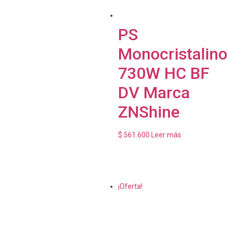
PS
Monocristalino
730W HC BF
DV Marca
ZNShine
$
561.600
Leer más
¡Oferta!