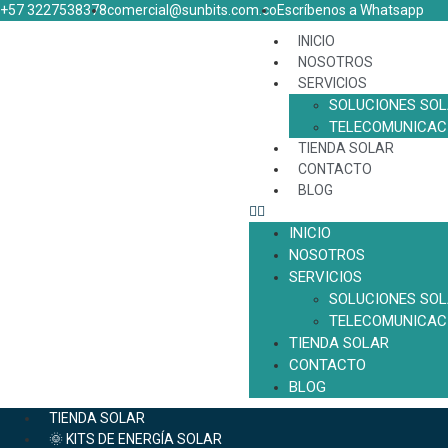
+57 3227538378
comercial@sunbits.com.co
Escríbenos a Whatsapp
INICIO
NOSOTROS
SERVICIOS
SOLUCIONES SO
TELECOMUNICAC
TIENDA SOLAR
CONTACTO
BLOG
INICIO
NOSOTROS
SERVICIOS
SOLUCIONES SO
TELECOMUNICAC
TIENDA SOLAR
CONTACTO
BLOG
TIENDA SOLAR
🌞 KITS DE ENERGÍA SOLAR