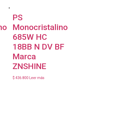
PS
no
Monocristalino
685W HC
18BB N DV BF
Marca
ZNSHINE
$
436.800
Leer más