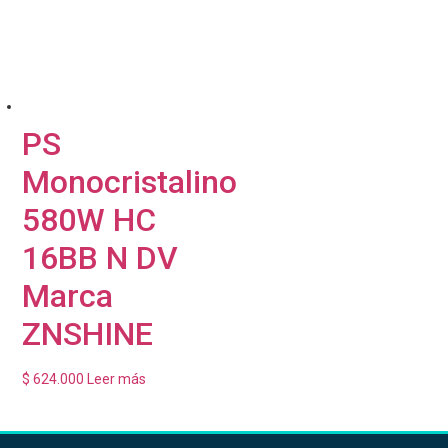
PS
Monocristalino
580W HC
16BB N DV
Marca
ZNSHINE
$
624.000
Leer más