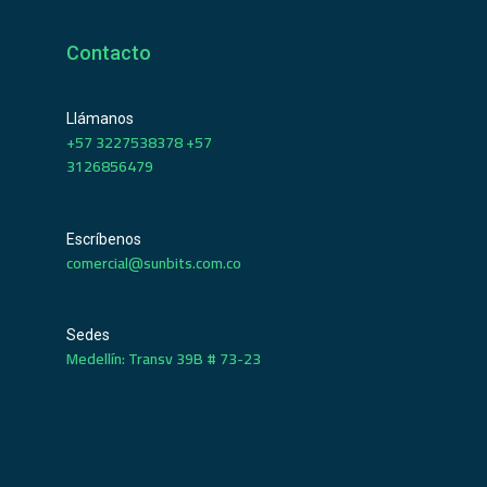
Contacto
Llámanos
+57 3227538378 +57
3126856479
Escríbenos
comercial@sunbits.com.co
Sedes
Medellín: Transv 39B # 73-23