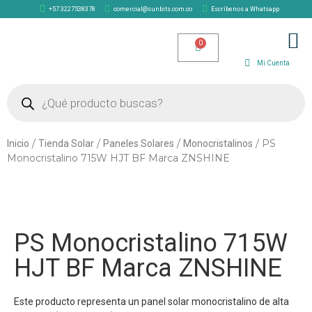
+57 3227538378
comercial@sunbits.com.co
Escríbenos a Whatsapp
TIENDA SOLAR
Mi Cuenta
/
/
/
/ PS
Inicio
Tienda Solar
Paneles Solares
Monocristalinos
Monocristalino 715W HJT BF Marca ZNSHINE
PS Monocristalino 715W
HJT BF Marca ZNSHINE
Este producto representa un panel solar monocristalino de alta