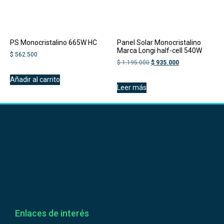
PS Monocristalino 665W HC
Panel Solar Monocristalino
Marca Longi half-cell 540W
$
562.500
$
1.195.000
$
935.000
Añadir al carrito
Leer más
Enlaces de interés