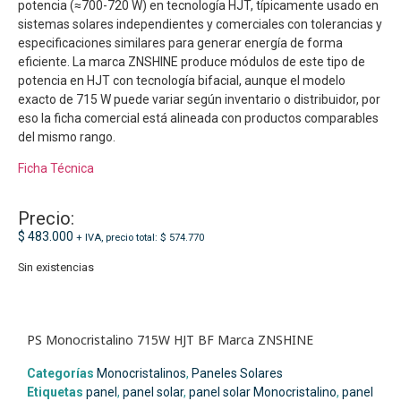
potencia (≈700-720 W) en tecnología HJT, típicamente usado en
sistemas solares independientes y comerciales con tolerancias y
especificaciones similares para generar energía de forma
eficiente. La marca ZNSHINE produce módulos de este tipo de
potencia en HJT con tecnología bifacial, aunque el modelo
exacto de 715 W puede variar según inventario o distribuidor, por
eso la ficha comercial está alineada con productos comparables
del mismo rango.
Ficha Técnica
Precio:
$
483.000
+ IVA, precio total:
$
574.770
Sin existencias
PS Monocristalino 715W HJT BF Marca ZNSHINE
Categorías
Monocristalinos
,
Paneles Solares
Etiquetas
panel
,
panel solar
,
panel solar Monocristalino
,
panel