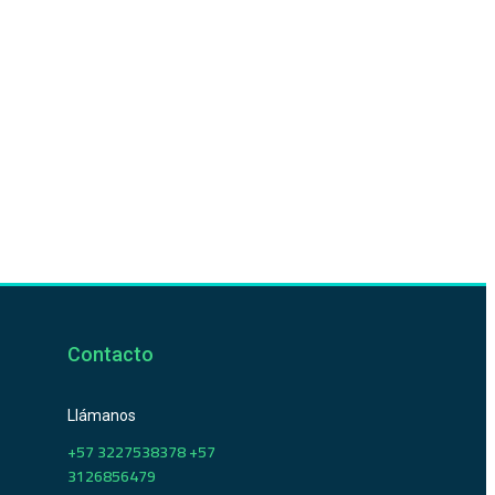
Contacto
Llámanos
+57 3227538378 +57
3126856479