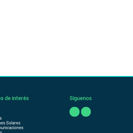
s de interés
Síguenos
s
nes Solares
unicaciones
o