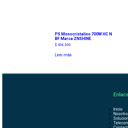
PS Monocristalino 700W HC N
BF Marca ZNSHINE
$
436.500
Leer más
Enlace
Inicio
Nosotro
Solucio
Telecom
Contact