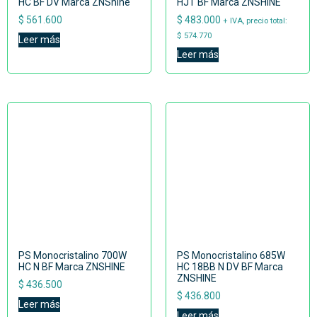
HC BF DV Marca ZNShine
HJT BF Marca ZNSHINE
$
561.600
$
483.000
+ IVA, precio total:
$
574.770
Leer más
Leer más
PS Monocristalino 700W
PS Monocristalino 685W
HC N BF Marca ZNSHINE
HC 18BB N DV BF Marca
ZNSHINE
$
436.500
$
436.800
Leer más
Leer más