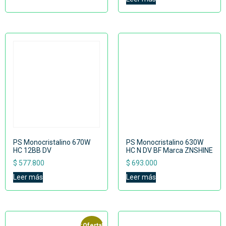
PS Monocristalino 670W
PS Monocristalino 630W
HC 12BB DV
HC N DV BF Marca ZNSHINE
$
577.800
$
693.000
Leer más
Leer más
¡Oferta!