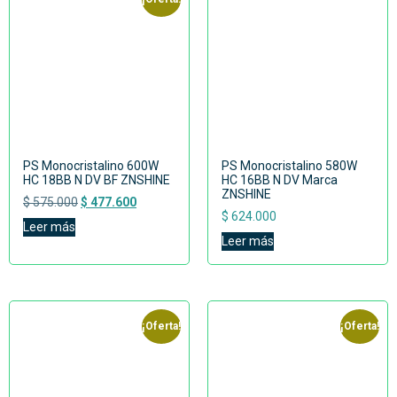
PS Monocristalino 600W
PS Monocristalino 580W
HC 18BB N DV BF ZNSHINE
HC 16BB N DV Marca
ZNSHINE
$
575.000
$
477.600
$
624.000
Leer más
Leer más
¡Oferta!
¡Oferta!