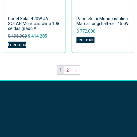
Panel Solar 420W JA
Panel Solar Monocristalino
SOLAR Monocristalino 108
Marca Longi half-cell 455W
celdas grado A
$
772.000
$
495.000
$
414.285
Leer más
Leer más
1
2
→