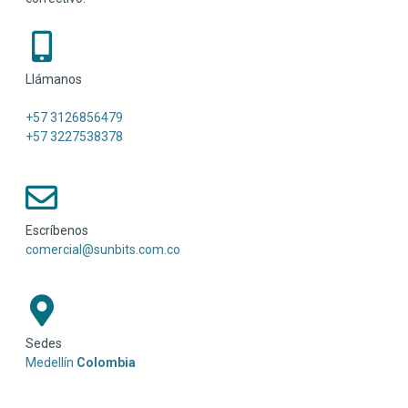
Llámanos
+57 3126856479
+57 3227538378
Escríbenos
comercial@sunbits.com.co
Sedes
Medellín
Colombia