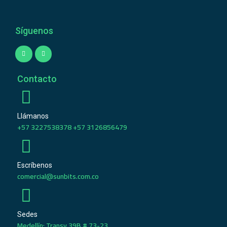
Síguenos
Contacto
Llámanos
+57 3227538378 +57 3126856479
Escríbenos
comercial@sunbits.com.co
Sedes
Medellín: Transv 39B # 73-23