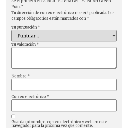
Sé el primero en valorar “Batería Gel 12V 150AH Green
Point”
Tu dirección de correo electrónico no será publicada.
Los
campos obligatorios están marcados con
*
Tu puntuación
*
Tu valoración
*
Nombre
*
Correo electrónico
*
Guarda mi nombre, correo electrónico y web en este
navegador para la próxima vez que comente.