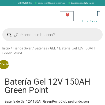
+57 3227538378
comercial@sunbits.com.co
Escríbenos a Whatsapp
TIENDA SOLAR
Mi Cuenta
/
/
/
/ Batería Gel 12V 150AH
Inicio
Tienda Solar
Baterías
GEL
Green Point
Oferta!
Batería Gel 12V 150AH
Green Point
Batería de Gel 12V 150Ah GreenPoint Ciclo profundo, son