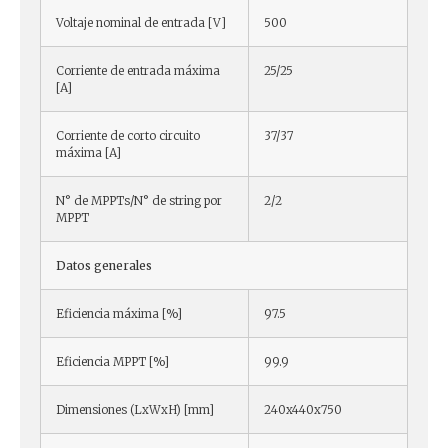
Voltaje nominal de entrada [V]
500
Corriente de entrada máxima
25/25
[A]
Corriente de corto circuito
37/37
máxima [A]
N° de MPPTs/N° de string por
2/2
MPPT
Datos generales
Eficiencia máxima [%]
97.5
Eficiencia MPPT [%]
99.9
Dimensiones (LxWxH) [mm]
240x440x750