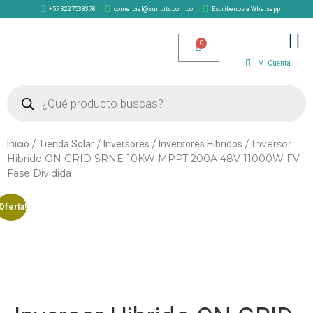
+57 3227538378
comercial@sunbits.com.co
Escríbenos a Whatsapp
TIENDA SOLAR
Mi Cuenta
/
/
/
/ Inversor
Inicio
Tienda Solar
Inversores
Inversores Híbridos
Hibrido ON GRID SRNE 10KW MPPT 200A 48V 11000W FV
Fase Dividida
Oferta!