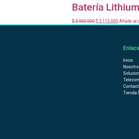
Batería Lithiu
$
3.950.000
$
3.115.000
Añadir al 
Enlace
Inicio
Nosotro
Solucio
Telecom
Contact
Tienda 