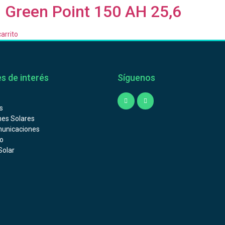
m Green Point 150 AH 25,6
carrito
s de interés
Síguenos
s
nes Solares
unicaciones
o
Solar