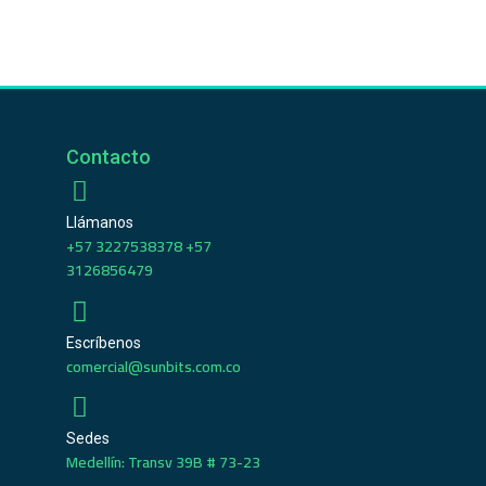
Contacto
Llámanos
+57 3227538378 +57
3126856479
Escríbenos
comercial@sunbits.com.co
Sedes
Medellín: Transv 39B # 73-23