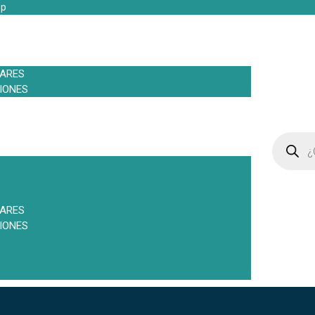
pp
LARES
IONES
LARES
IONES