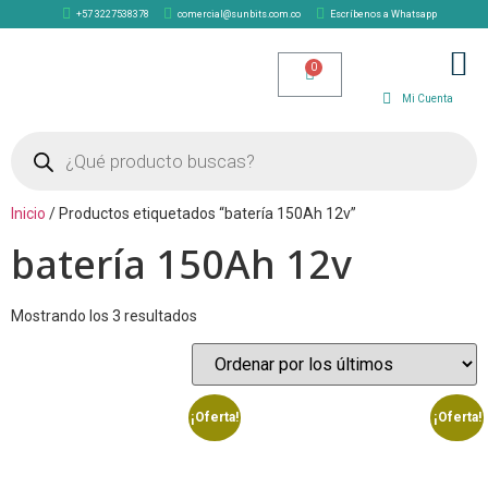
+57 3227538378
comercial@sunbits.com.co
Escríbenos a Whatsapp
TIENDA SOLAR
Mi Cuenta
Inicio
/ Productos etiquetados “batería 150Ah 12v”
batería 150Ah 12v
Mostrando los 3 resultados
¡Oferta!
¡Oferta!