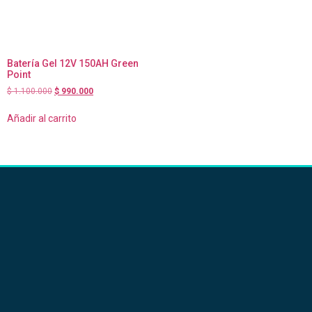
Batería Gel 12V 150AH Green
Point
$
1.100.000
$
990.000
Añadir al carrito