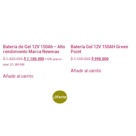
Batería de Gel 12V 150Ah – Alto
Batería Gel 12V 150AH Green
rendimiento Marca Newmax
Point
$
1.420.000
$
1.100.000
$
1.100.000
$
990.000
+ IVA, precio
total:
$
1.309.000
Añadir al carrito
Añadir al carrito
¡Oferta!