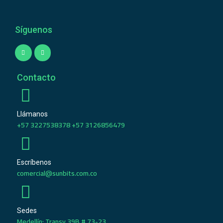
Síguenos
Contacto
Llámanos
+57 3227538378 +57 3126856479
Escríbenos
comercial@sunbits.com.co
Sedes
Medellín: Transv 39B # 73-23