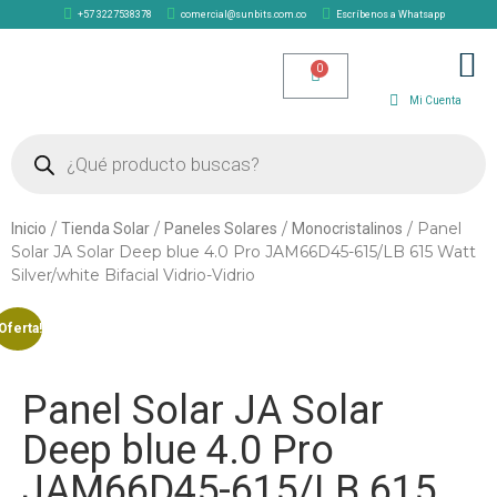
+57 3227538378
comercial@sunbits.com.co
Escríbenos a Whatsapp
TIENDA SOLAR
Mi Cuenta
/
/
/
/ Panel
Inicio
Tienda Solar
Paneles Solares
Monocristalinos
Solar JA Solar Deep blue 4.0 Pro JAM66D45-615/LB 615 Watt
Silver/white Bifacial Vidrio-Vidrio
Oferta!
Panel Solar JA Solar
Deep blue 4.0 Pro
JAM66D45-615/LB 615