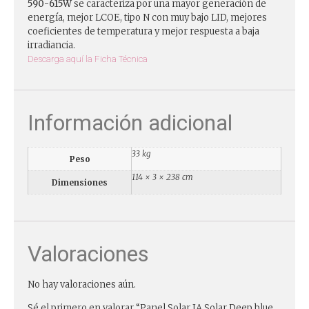
590-615W
se caracteriza por una mayor generación de
energía, mejor LCOE, tipo N con muy bajo LID, mejores
coeficientes de temperatura y mejor respuesta a baja
irradiancia.
Descarga aquí la Ficha Técnica
Información adicional
33 kg
Peso
114 × 3 × 238 cm
Dimensiones
Valoraciones
No hay valoraciones aún.
Sé el primero en valorar “Panel Solar JA Solar Deep blue