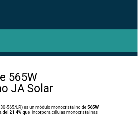
de 565W
no JA Solar
0-565/LR) es un módulo monocristalino de
565W
a del
21.4%
que incorpora células monocristalinas