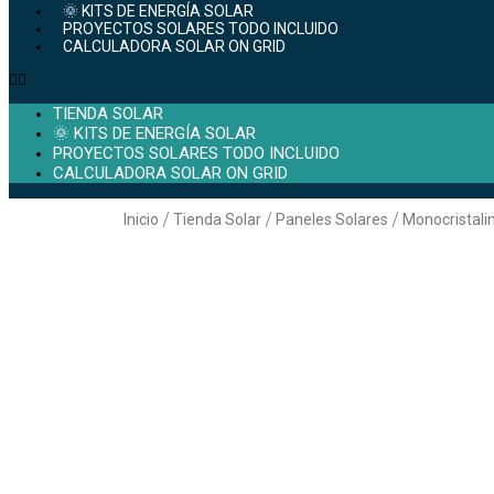
🌞 KITS DE ENERGÍA SOLAR
PROYECTOS SOLARES TODO INCLUIDO
CALCULADORA SOLAR ON GRID
TIENDA SOLAR
🌞 KITS DE ENERGÍA SOLAR
PROYECTOS SOLARES TODO INCLUIDO
CALCULADORA SOLAR ON GRID
/
/
/
Inicio
Tienda Solar
Paneles Solares
Monocristali