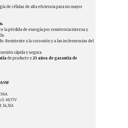
gía de células de alta eficiencia para un mayor
4%
ce la pérdida de energía por resistencia interna y
da.
: Resistente a la corrosión y a las inclemencias del
onexión rápida y segura.
ntía
de producto y
25 años de garantía de
565W
.56A
c): 49,77V
: 14,31A
%