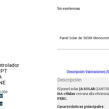
Sin existencias
Panel Solar de 565W Monocrista
trolador
PT
Descripción
Valoraciones (0
A
Descripción
NE
El panel solar
JA SOLAR
(JAM72S3
5.000
144 células
con una alta eficienci
ir
PERC.
to
Características principales: