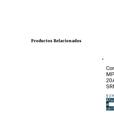
Productos Relacionados
Con
MP
20
SR
$
27
Añad
al
carri