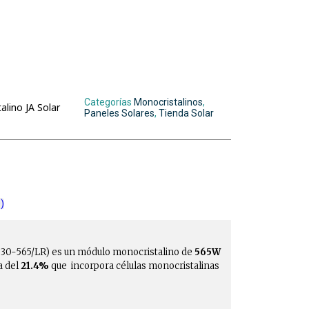
Categorías
Monocristalinos
,
lino JA Solar
Paneles Solares
,
Tienda Solar
)
0-565/LR) es un módulo monocristalino de
565W
a del
21.4%
que incorpora células monocristalinas