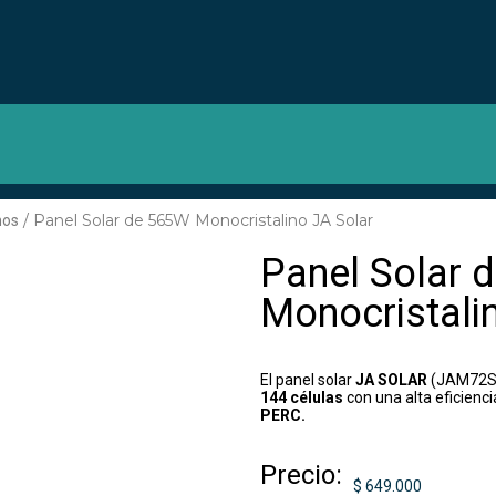
/ Panel Solar de 565W Monocristalino JA Solar
nos
Panel Solar 
Monocristali
El panel solar
JA SOLAR
(JAM72S3
144 células
con una alta eficienci
PERC.
Precio:
$
649.000