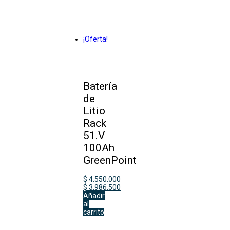
¡Oferta!
Batería
de
Litio
Rack
51.V
100Ah
GreenPoint
$
4.550.000
$
3.986.500
Añadir
al
carrito