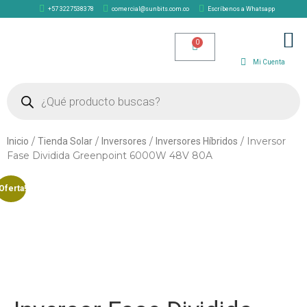
+57 3227538378
comercial@sunbits.com.co
Escríbenos a Whatsapp
TIENDA SOLAR
Mi Cuenta
/
/
/
/ Inversor
Inicio
Tienda Solar
Inversores
Inversores Híbridos
Fase Dividida Greenpoint 6000W 48V 80A
Oferta!