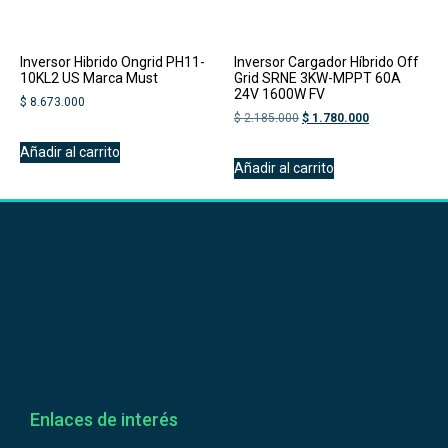
Inversor Hibrido Ongrid PH11-
Inversor Cargador Híbrido Off
10KL2 US Marca Must
Grid SRNE 3KW-MPPT 60A
24V 1600W FV
$
8.673.000
$
2.185.000
$
1.780.000
Añadir al carrito
Añadir al carrito
Enlaces de interés