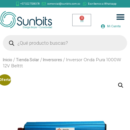
+57 3227538378
comercial@sunbits.com.co
Escríbenos a Whatsapp
Mi Cuenta
/
/
/ Inversor Onda Pura 1000W
Inicio
Tienda Solar
Inversores
12V Belttt
Oferta!