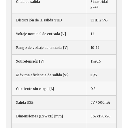
Onda de salida
Sinusoidal
pura
Distorsión de la salida THD
THD ≤ 5%
Voltaje nominal de entrada [V]
12
Rango de voltaje de entrada [V]
10-15
Sobretensión [V]
15±0.5
Máxima eficiencia de salida [%]
≥95
Corriente sin carga [A]
0.8
Salida USB
5V / 500mA
Dimensiones (LxWxH) [mm]
367x150x76