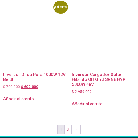
¡Oferta!
Inversor Onda Pura 1000W 12V
Inversor Cargador Solar
Belttt
Híbrido Off Grid SRNE HYP
5000W 48V
$
700.000
$
600.000
$
2.950.000
Añadir al carrito
Añadir al carrito
1
2
→