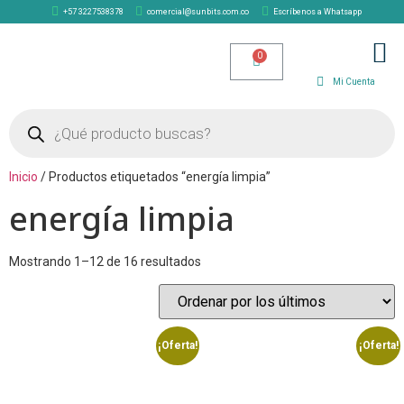
+57 3227538378
comercial@sunbits.com.co
Escríbenos a Whatsapp
TIENDA SOLAR
Mi Cuenta
Inicio
/ Productos etiquetados “energía limpia”
energía limpia
Mostrando 1–12 de 16 resultados
¡Oferta!
¡Oferta!