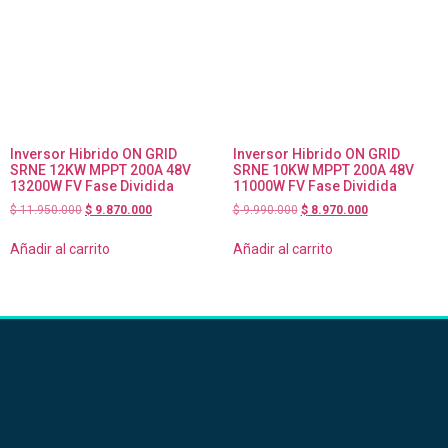
Inversor Hibrido ON GRID
Inversor Hibrido ON GRID
SRNE 12KW MPPT 200A 48V
SRNE 10KW MPPT 200A 48V
13200W FV Fase Dividida
11000W FV Fase Dividida
$
11.950.000
$
9.870.000
$
9.990.000
$
8.970.000
Añadir al carrito
Añadir al carrito