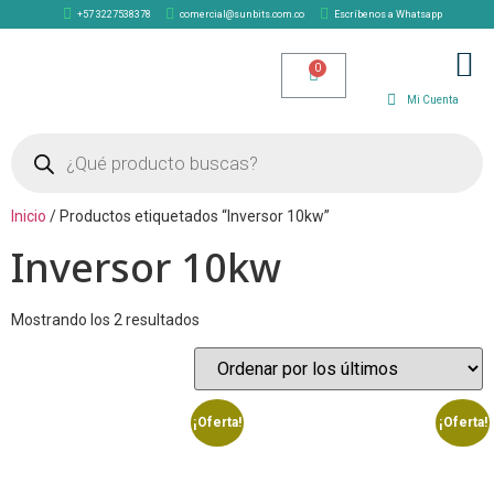
+57 3227538378
comercial@sunbits.com.co
Escríbenos a Whatsapp
TIENDA SOLAR
Mi Cuenta
Inicio
/ Productos etiquetados “Inversor 10kw”
Inversor 10kw
Mostrando los 2 resultados
¡Oferta!
¡Oferta!