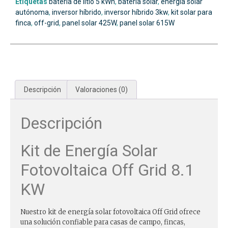
Etiquetas
batería de litio 5 kWh
,
bateria solar
,
energía solar
autónoma
,
inversor híbrido
,
inversor híbrido 3kw
,
kit solar para
finca
,
off-grid
,
panel solar 425W
,
panel solar 615W
Descripción
Valoraciones (0)
Descripción
Kit de Energía Solar
Fotovoltaica Off Grid 8.1
KW
Nuestro kit de energía solar fotovoltaica Off Grid ofrece
una solución confiable para casas de campo, fincas,