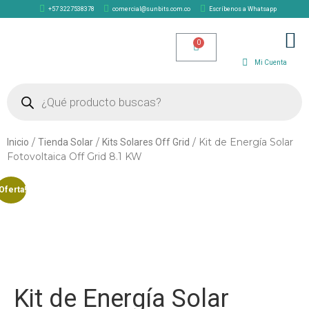
+57 3227538378
comercial@sunbits.com.co
Escríbenos a Whatsapp
TIENDA SOLAR
Mi Cuenta
/
/
/ Kit de Energía Solar
Inicio
Tienda Solar
Kits Solares Off Grid
Fotovoltaica Off Grid 8.1 KW
Oferta!
Kit de Energía Solar