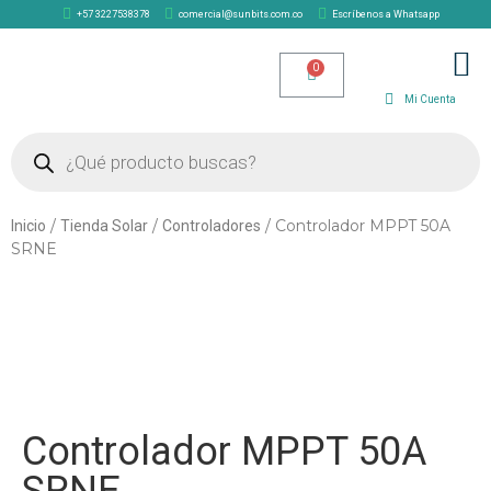
+57 3227538378
comercial@sunbits.com.co
Escríbenos a Whatsapp
TIENDA SOLAR
Mi Cuenta
/
/
/ Controlador MPPT 50A
Inicio
Tienda Solar
Controladores
SRNE
Controlador MPPT 50A