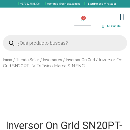
+57 3227538378
comercial@sunbits.com.co
Escríbenos a Whatsapp
TIENDA SOLAR
Mi Cuenta
/
/
/
/ Inversor On
Inicio
Tienda Solar
Inversores
Inversor On Grid
Grid SN20PT-LV Trifásico Marca SINENG
Inversor On Grid SN20PT-