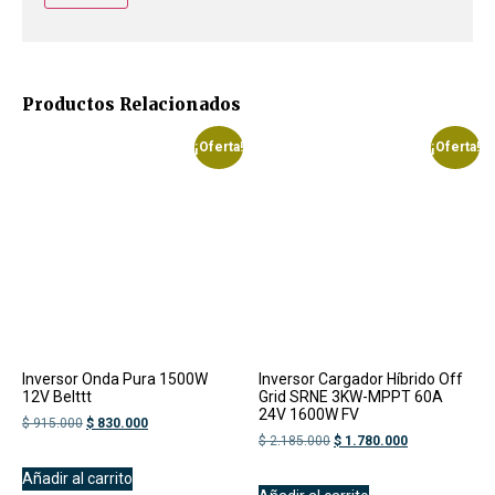
Productos Relacionados
¡Oferta!
¡Oferta!
Inversor Onda Pura 1500W
Inversor Cargador Híbrido Off
12V Belttt
Grid SRNE 3KW-MPPT 60A
24V 1600W FV
$
915.000
$
830.000
$
2.185.000
$
1.780.000
Añadir al carrito