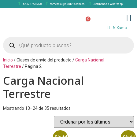
+57 3227538378
comercial@sunbits.com.co
Escríbenos a Whatsapp
TIENDA SOLAR
Mi Cuenta
Inicio
/ Clases de envío del producto /
Carga Nacional
Terrestre
/ Página 2
Carga Nacional
Terrestre
Mostrando 13–24 de 35 resultados
¡Oferta!
¡Oferta!