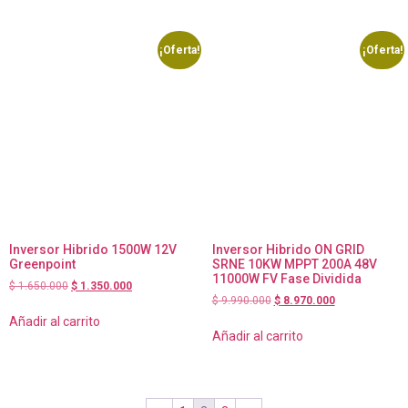
¡Oferta!
¡Oferta!
Inversor Hibrido 1500W 12V
Inversor Hibrido ON GRID
Greenpoint
SRNE 10KW MPPT 200A 48V
11000W FV Fase Dividida
$
1.650.000
$
1.350.000
$
9.990.000
$
8.970.000
Añadir al carrito
Añadir al carrito