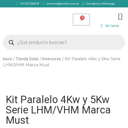
+57 3227538378
comercial@sunbits.com.co
Escríbenos a Whatsapp
TIENDA SOLAR
Mi Cuenta
/
/
/ Kit Paralelo 4Kw y 5Kw Serie
Inicio
Tienda Solar
Inversores
LHM/VHM Marca Must
Kit Paralelo 4Kw y 5Kw
Serie LHM/VHM Marca
Must