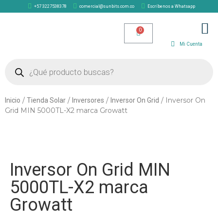
+57 3227538378
comercial@sunbits.com.co
Escríbenos a Whatsapp
TIENDA SOLAR
Mi Cuenta
/
/
/
/ Inversor On
Inicio
Tienda Solar
Inversores
Inversor On Grid
Grid MIN 5000TL-X2 marca Growatt
Inversor On Grid MIN
5000TL-X2 marca
Growatt