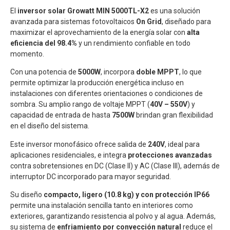
El
inversor solar Growatt MIN 5000TL-X2
es una solución
avanzada para sistemas fotovoltaicos
On Grid
, diseñado para
maximizar el aprovechamiento de la energía solar con
alta
eficiencia del 98.4%
y un rendimiento confiable en todo
momento.
Con una potencia de
5000W
, incorpora
doble MPPT
, lo que
permite optimizar la producción energética incluso en
instalaciones con diferentes orientaciones o condiciones de
sombra. Su amplio rango de voltaje MPPT (
40V – 550V
) y
capacidad de entrada de hasta
7500W
brindan gran flexibilidad
en el diseño del sistema.
Este inversor monofásico ofrece salida de
240V
, ideal para
aplicaciones residenciales, e integra
protecciones avanzadas
contra sobretensiones en DC (Clase II) y AC (Clase III), además de
interruptor DC incorporado para mayor seguridad.
Su diseño
compacto, ligero (10.8 kg) y con protección IP66
permite una instalación sencilla tanto en interiores como
exteriores, garantizando resistencia al polvo y al agua. Además,
su sistema de
enfriamiento por convección natural
reduce el