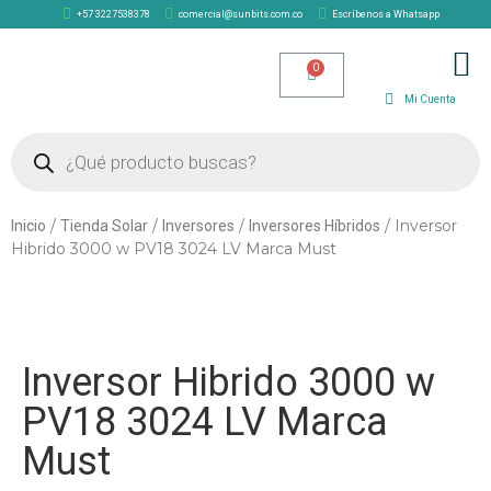
+57 3227538378
comercial@sunbits.com.co
Escríbenos a Whatsapp
TIENDA SOLAR
Mi Cuenta
/
/
/
/ Inversor
Inicio
Tienda Solar
Inversores
Inversores Híbridos
Hibrido 3000 w PV18 3024 LV Marca Must
Inversor Hibrido 3000 w
PV18 3024 LV Marca
Must