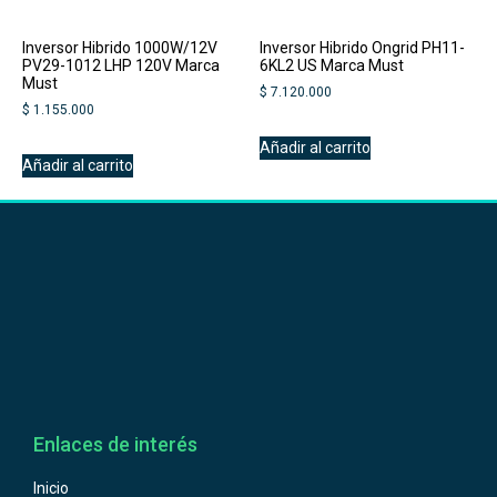
Inversor Hibrido 1000W/12V
Inversor Hibrido Ongrid PH11-
PV29-1012 LHP 120V Marca
6KL2 US Marca Must
Must
$
7.120.000
$
1.155.000
Añadir al carrito
Añadir al carrito
Enlaces de interés
Inicio