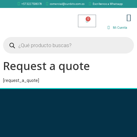
+57 3227538378
comercial@sunbits.com.co
Escríbenos a Whatsapp
TIENDA SOLAR
Mi Cuenta
Request a quote
[request_a_quote]