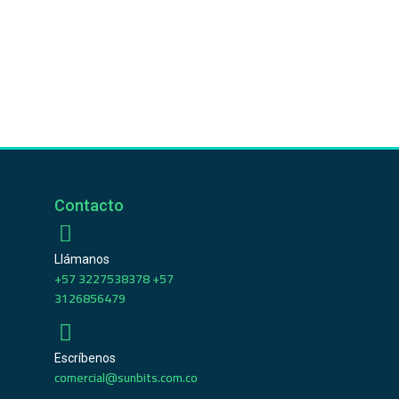
Contacto
Llámanos
+57 3227538378 +57
3126856479
Escríbenos
comercial@sunbits.com.co