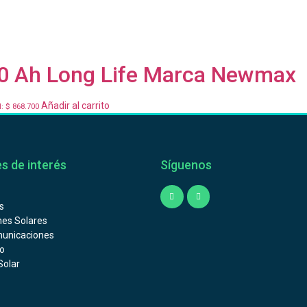
00 Ah Long Life Marca Newmax
Añadir al carrito
l:
$
868.700
s de interés
Síguenos
s
nes Solares
unicaciones
o
Solar