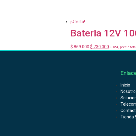
¡Oferta!
Bateria 12V 1
$
869.000
$
730.000
+ IVA, precio tota
Enlace
Inicio
Nosotro
Solucio
Telecom
Contact
Tienda 