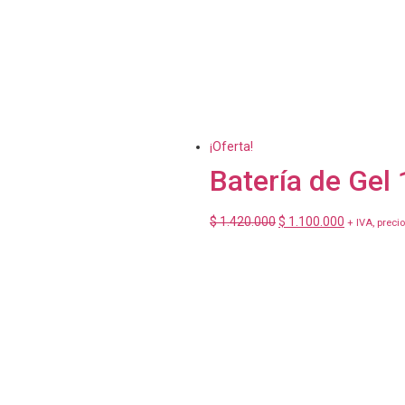
¡Oferta!
Batería de Ge
$
1.420.000
$
1.100.000
+ IVA, precio