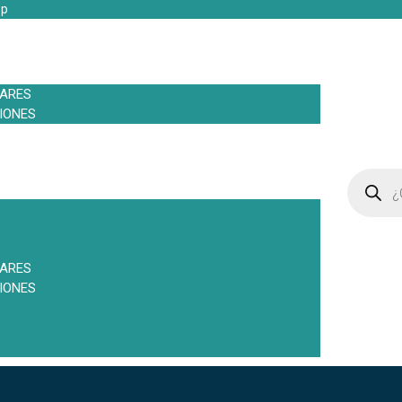
pp
LARES
IONES
LARES
IONES