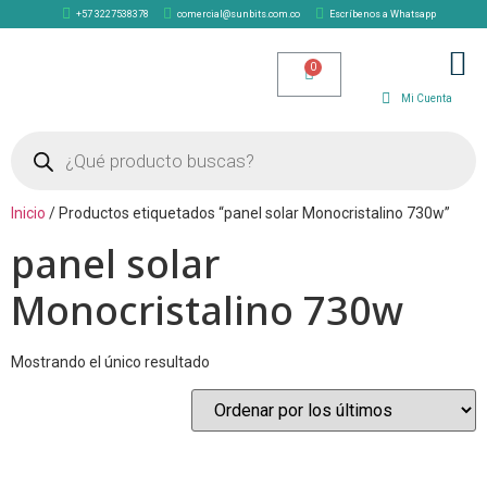
+57 3227538378
comercial@sunbits.com.co
Escríbenos a Whatsapp
TIENDA SOLAR
Mi Cuenta
Inicio
/ Productos etiquetados “panel solar Monocristalino 730w”
panel solar
Monocristalino 730w
Mostrando el único resultado