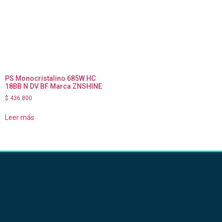
PS Monocristalino 685W HC
18BB N DV BF Marca ZNSHINE
$
436.800
Leer más