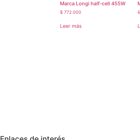
Marca Longi half-cell 455W
$
772.000
Leer más
Enlaces de interés