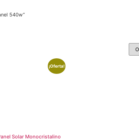
anel 540w”
ado
¡Oferta!
s
anel Solar Monocristalino