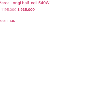
Marca Longi half-cell 540W
El
El
$
1.195.000
$
935.000
precio
precio
original
actual
Leer más
era:
es:
$ 1.195.000.
$ 935.000.