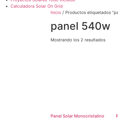
Calculadora Solar On Grid
Inicio
/ Productos etiquetados “p
panel 540w
Orden
Mostrando los 2 resultados
por
los
último
Panel Solar Monocristalino
P