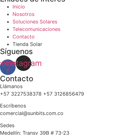
Inicio
Nosotros
Soluciones Solares
Telecomunicaciones
Contacto
Tienda Solar
Síguenos
cebook-
Instagram
f
Contacto
Llámanos
+57 3227538378 +57 3126856479
Escríbenos
comercial@sunbits.com.co
Sedes
Medellín: Transv 39B # 73-23