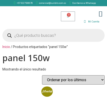
+57 3227538378
comercial@sunbits.com.co
Escríbenos a Whatsapp
TIENDA SOLAR
Mi Cuenta
Inicio
/ Productos etiquetados “panel 150w”
panel 150w
Mostrando el único resultado
¡Oferta!