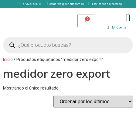
+57 3227538378
comercial@sunbits.com.co
Escríbenos a Whatsapp
TIENDA SOLAR
Mi Cuenta
Inicio
/ Productos etiquetados “medidor zero export”
medidor zero export
Mostrando el único resultado