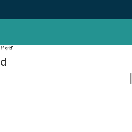
ff grid”
id