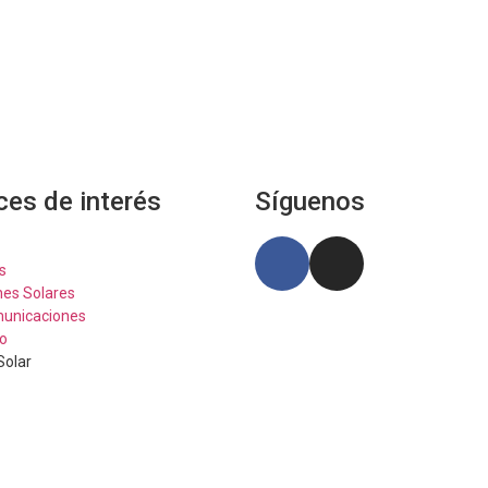
ces de interés
Síguenos
s
nes Solares
unicaciones
o
Solar