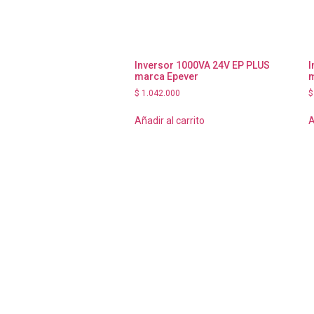
Inversor 1000VA 24V EP PLUS
I
marca Epever
m
$
1.042.000
$
Añadir al carrito
A