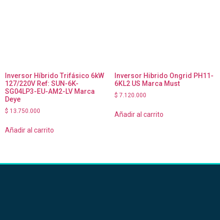
Inversor Híbrido Trifásico 6kW
Inversor Hibrido Ongrid PH11-
127/220V Ref: SUN-6K-
6KL2 US Marca Must
SG04LP3-EU-AM2-LV Marca
$
7.120.000
Deye
$
13.750.000
Añadir al carrito
Añadir al carrito