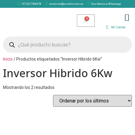
+57 3227538378
comercial@sunbits.com.co
Escríbenos a Whatsapp
TIENDA SOLAR
Mi Cuenta
Inicio
/ Productos etiquetados “Inversor Hibrido 6Kw”
Inversor Hibrido 6Kw
Mostrando los 2 resultados