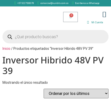
+57 3227538378
comercial@sunbits.com.co
Escríbenos a Whatsapp
TIENDA SOLAR
Mi Cuenta
Inicio
/ Productos etiquetados “Inversor Hibrido 48V PV 39”
Inversor Hibrido 48V PV
39
Mostrando el único resultado