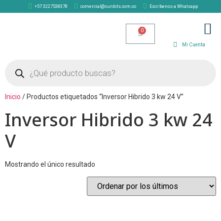
+57 3227538378
comercial@sunbits.com.co
Escríbenos a Whatsapp
TIENDA SOLAR
Mi Cuenta
Inicio
/ Productos etiquetados “Inversor Hibrido 3 kw 24 V”
Inversor Hibrido 3 kw 24
V
Mostrando el único resultado