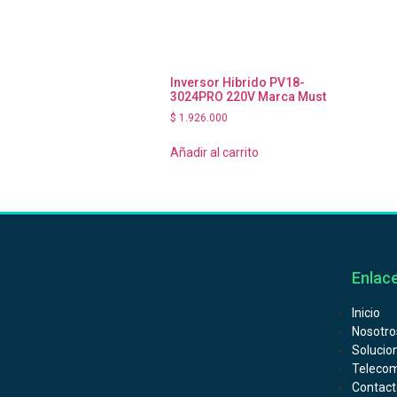
Inversor Hibrido PV18-
3024PRO 220V Marca Must
$
1.926.000
Añadir al carrito
Enlace
Inicio
Nosotro
Solucio
Telecom
Contact