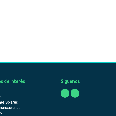
s de interés
Síguenos
s
nes Solares
unicaciones
o