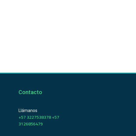
Contacto
Llámanos
+57 3227538378 +57
3126856479