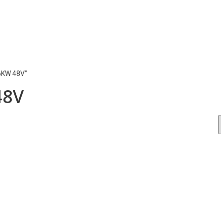
 6KW 48V”
48V