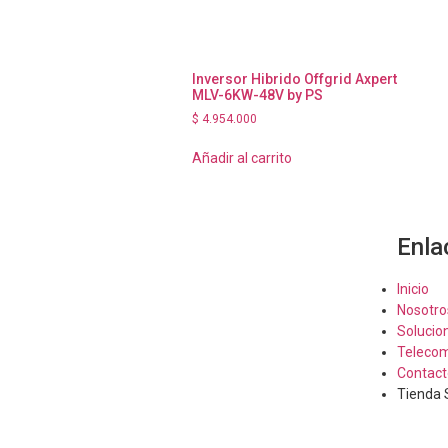
Inversor Hibrido Offgrid Axpert
MLV-6KW-48V by PS
$
4.954.000
Añadir al carrito
Enla
Inicio
Nosotro
Solucio
Telecom
Contact
Tienda 