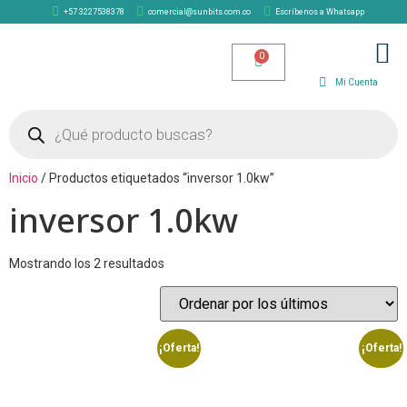
+57 3227538378
comercial@sunbits.com.co
Escríbenos a Whatsapp
TIENDA SOLAR
Mi Cuenta
Inicio
/ Productos etiquetados “inversor 1.0kw”
inversor 1.0kw
Mostrando los 2 resultados
¡Oferta!
¡Oferta!