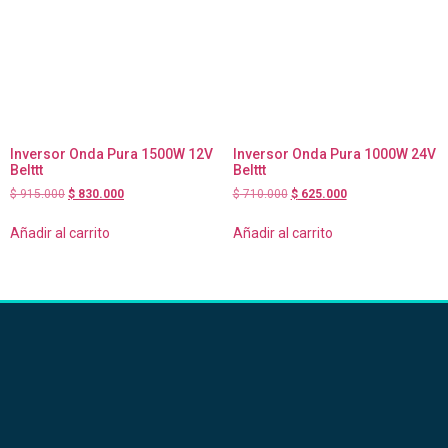
Inversor Onda Pura 1500W 12V
Inversor Onda Pura 1000W 24V
Belttt
Belttt
$
915.000
$
830.000
$
710.000
$
625.000
Añadir al carrito
Añadir al carrito