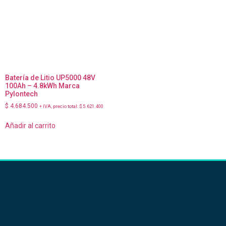
Batería de Litio UP5000 48V
100Ah – 4.8kWh Marca
Pylontech
$
4.684.500
+ IVA, precio total:
$
5.621.400
Añadir al carrito