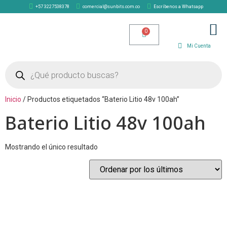
+57 3227538378
comercial@sunbits.com.co
Escríbenos a Whatsapp
TIENDA SOLAR
Mi Cuenta
Inicio
/ Productos etiquetados “Baterio Litio 48v 100ah”
Baterio Litio 48v 100ah
Mostrando el único resultado