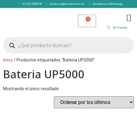
+57 3227538378
comercial@sunbits.com.co
Escríbenos a Whatsapp
TIENDA SOLAR
Mi Cuenta
Inicio
/ Productos etiquetados “Bateria UP5000”
Bateria UP5000
Mostrando el único resultado