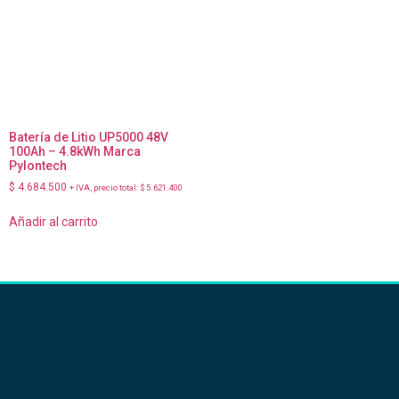
Batería de Litio UP5000 48V
100Ah – 4.8kWh Marca
Pylontech
$
4.684.500
+ IVA, precio total:
$
5.621.400
Añadir al carrito