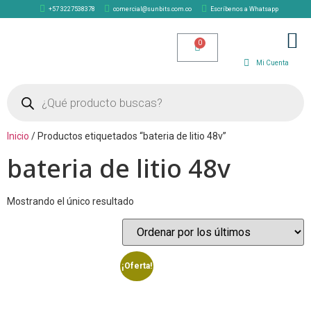
+57 3227538378
comercial@sunbits.com.co
Escríbenos a Whatsapp
TIENDA SOLAR
Mi Cuenta
Inicio
/ Productos etiquetados “bateria de litio 48v”
bateria de litio 48v
Mostrando el único resultado
¡Oferta!