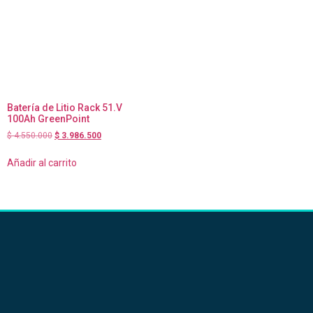
Batería de Litio Rack 51.V
100Ah GreenPoint
$
4.550.000
$
3.986.500
Añadir al carrito