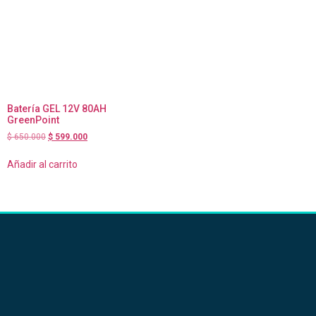
Batería GEL 12V 80AH
GreenPoint
$
650.000
$
599.000
Añadir al carrito