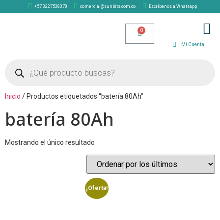
+57 3227538378
comercial@sunbits.com.co
Escríbenos a Whatsapp
TIENDA SOLAR
Mi Cuenta
Inicio
/ Productos etiquetados “batería 80Ah”
batería 80Ah
Mostrando el único resultado
¡Oferta!