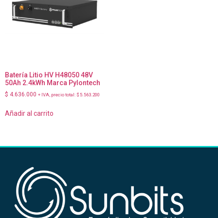
Batería Litio HV H48050 48V
50Ah 2.4kWh Marca Pylontech
$
4.636.000
+ IVA, precio total:
$
5.563.200
Añadir al carrito