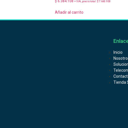
$
6.384.108
+ IVA, precio total:
$
7.660.930
Añadir al carrito
Enlace
Inicio
Nosotro
Solucio
Telecom
Contact
Tienda 