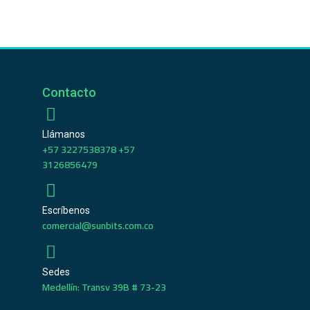
Contacto
Llámanos
+57 3227538378 +57
3126856479
Escríbenos
comercial@sunbits.com.co
Sedes
Medellín: Transv 39B # 73-23