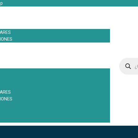
pp
LARES
IONES
LARES
IONES