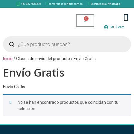
+57 3227538378
comercial@sunbits.com.co
Escríbenos a Whatsapp
TIENDA SOLAR
Mi Cuenta
Inicio
/ Clases de envío del producto / Envío Gratis
Envío Gratis
Envío Gratis
No se han encontrado productos que coincidan con tu
selección.